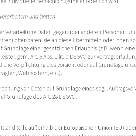
ige individuelle Benachrichtigung erforderlich wird.
erarbeitern und Dritten
rer Verarbeitung Daten gegenüber anderen Personen u
itten) offenbaren, sie an diese übermitteln oder ihnen son
uf Grundlage einer gesetzlichen Erlaubnis (z.B. wenn ein
eister, gem. Art. 6 Abs. 1 lit. b DSGVO zur Vertragserfüllung 
htliche Verpflichtung dies vorsieht oder auf Grundlage uns
tragten, Webhostern, etc.).
rarbeitung von Daten auf Grundlage eines sog. „Auftragsve
auf Grundlage des Art. 28 DSGVO.
rittland (d.h. außerhalb der Europäischen Union (EU) od
arbeiten oder dies im Rahmen der Inanspruchnahme von 