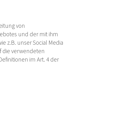
eitung von
ebotes und der mit ihm
e z.B. unser Social Media
uf die verwendeten
Definitionen im Art. 4 der