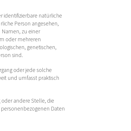
 identifizierbare natürliche
türliche Person angesehen,
m Namen, zu einer
nem oder mehreren
ologischen, genetischen,
erson sind.
organg oder jede solche
it und umfasst praktisch
g oder andere Stelle, die
von personenbezogenen Daten