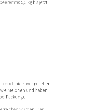
rernte: 5,5 kg bis jetzt.
 ich noch nie zuvor gesehen
oß wie Melonen und haben
ibo-Packung).
t erreichen würden. Der