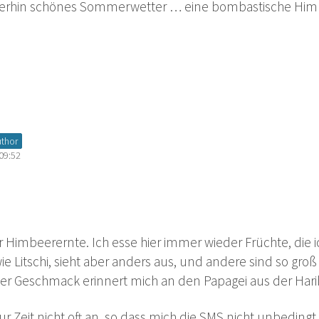
weiterhin schönes Sommerwetter … eine bombastische Himbee
uthor
 09:52
 der Himbeerernte. Ich esse hier immer wieder Früchte, die
ie Litschi, sieht aber anders aus, und andere sind so gr
er Geschmack erinnert mich an den Papagei aus der Har
r Zeit nicht oft an, so dass mich die SMS nicht unbeding