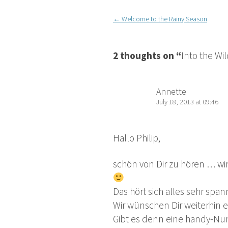
Post
←
Welcome to the Rainy Season
navigation
2 thoughts on “
Into the Wi
Annette
July 18, 2013 at 09:46
Hallo Philip,
schön von Dir zu hören … wir
Das hört sich alles sehr spa
Wir wünschen Dir weiterhin e
Gibt es denn eine handy-Nu