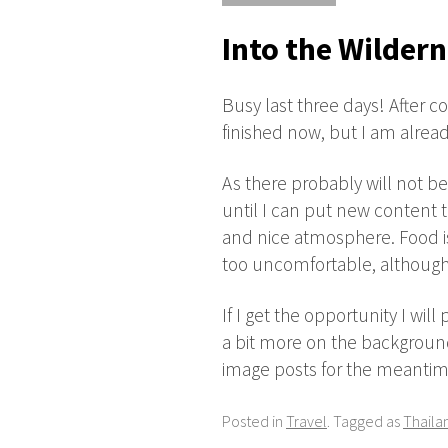
Into the Wilder
Busy last three days! After co
finished now, but I am alread
As there probably will not be
until I can put new content to
and nice atmosphere. Food is 
too uncomfortable, although i
If I get the opportunity I will
a bit more on the background
image posts for the meantim
Posted in
Travel
. Tagged as
Thaila