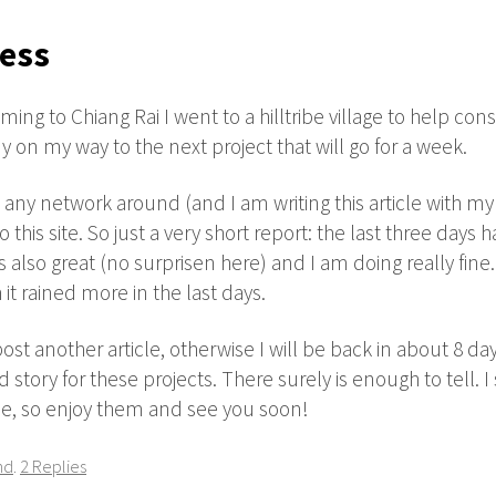
ness
ming to Chiang Rai I went to a hilltribe village to help const
y on my way to the next project that will go for a week.
 any network around (and I am writing this article with my
 this site. So just a very short report: the last three days
also great (no surprisen here) and I am doing really fine
t rained more in the last days.
 post another article, otherwise I will be back in about 8 da
 story for these projects. There surely is enough to tell
e, so enjoy them and see you soon!
nd
.
2 Replies