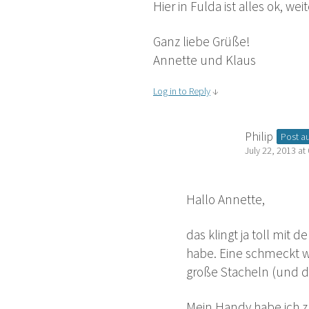
Hier in Fulda ist alles ok, 
Ganz liebe Grüße!
Annette und Klaus
Log in to Reply
↓
Philip
Post a
July 22, 2013 at
Hallo Annette,
das klingt ja toll mit
habe. Eine schmeckt w
große Stacheln (und d
Mein Handy habe ich zu